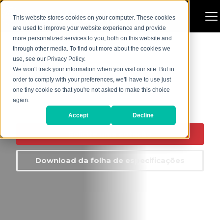
This website stores cookies on your computer. These cookies
are used to improve your website experience and provide
more personalized services to you, both on this website and
through other media. To find out more about the cookies we
use, see our Privacy Policy.
We won't track your information when you visit our site. But in
order to comply with your preferences, we'll have to use just
one tiny cookie so that you're not asked to make this choice
REVESTIMENTOS MAGNÉTICOS DE
again.
POLIURETANO
Accept
Decline
Solicite uma cotação
Download da folha de especificações