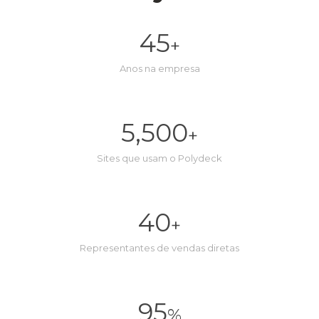
45
+
Anos na empresa
5,500
+
Sites que usam o Polydeck
40
+
Representantes de vendas diretas
95
%