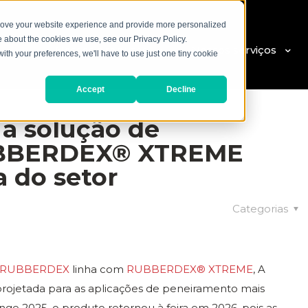
prove your website experience and provide more personalized
e about the cookies we use, see our Privacy Policy.
Nossos produtos
Nossos serviços
with your preferences, we'll have to use just one tiny cookie
Accept
Decline
a solução de
UBBERDEX® XTREME
a do setor
Categorias
RUBBERDEX
linha com
RUBBERDEX
®
XTREME
, A
rojetada para as aplicações de peneiramento mais
ge 2025, o produto retornou à feira em 2026, pois as