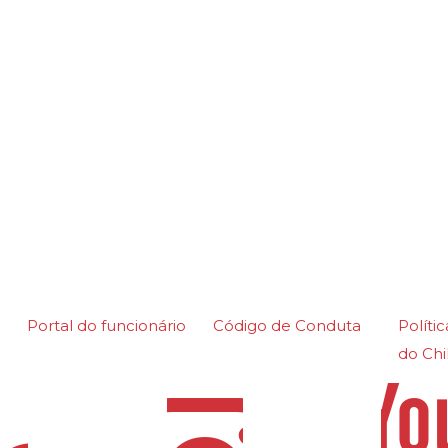
k é uma marca de serviço registrada federalmente pela P
Portal do funcionário
Código de Conduta
Políti
do Chi