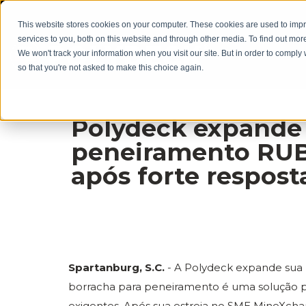
This website stores cookies on your computer. These cookies are used to im
services to you, both on this website and through other media. To find out mor
We won't track your information when you visit our site. But in order to comply 
so that you're not asked to make this choice again.
Polydeck expande 
peneiramento R
após forte respost
Spartanburg, S.C.
- A Polydeck expande sua
borracha para peneiramento é uma solução p
exigentes. Após sua estreia no SME MineXchan