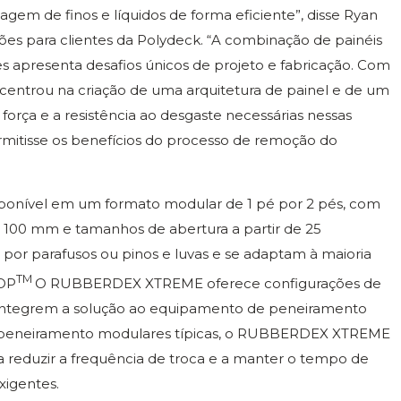
gem de finos e líquidos de forma eficiente”, disse Ryan
ões para clientes da Polydeck. “A combinação de painéis
s apresenta desafios únicos de projeto e fabricação. Com
ntrou na criação de uma arquitetura de painel e de um
orça e a resistência ao desgaste necessárias nessas
mitisse os benefícios do processo de remoção do
onível em um formato modular de 1 pé por 2 pés, com
e 100 mm e tamanhos de abertura a partir de 25
 por parafusos ou pinos e luvas e se adaptam à maioria
TM
TOP
O RUBBERDEX XTREME oferece configurações de
 integrem a solução ao equipamento de peneiramento
e peneiramento modulares típicas, o RUBBERDEX XTREME
 a reduzir a frequência de troca e a manter o tempo de
igentes.