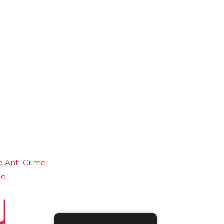
olydeck Screen
ca Anti-Crime
le