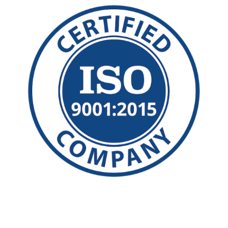
©2026 Polydeck Screen Corporation. Polydeck
é uma marca de serviço registrada
federalmente pela Polydeck Screen