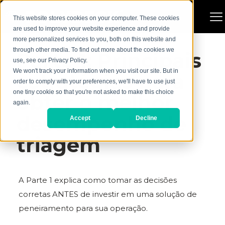
This website stores cookies on your computer. These cookies
are used to improve your website experience and provide
more personalized services to you, both on this website and
through other media. To find out more about the cookies we
Parte 1: Principais
use, see our Privacy Policy.
We won't track your information when you visit our site. But in
estratégias para
order to comply with your preferences, we'll have to use just
one tiny cookie so that you're not asked to make this choice
obter o melhor
again.
desempenho de
Accept
Decline
triagem
A Parte 1 explica como tomar as decisões
corretas ANTES de investir em uma solução de
peneiramento para sua operação.