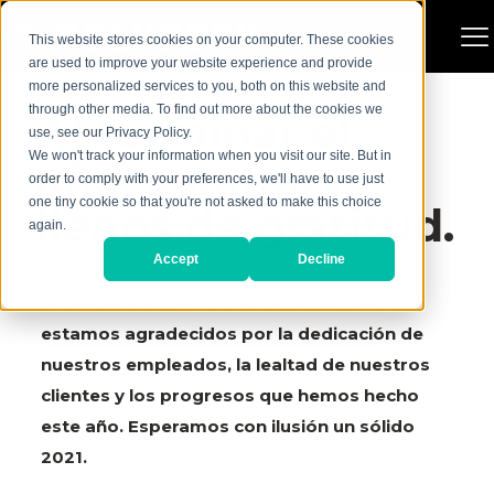
This website stores cookies on your computer. These cookies
are used to improve your website experience and provide
more personalized services to you, both on this website and
through other media. To find out more about the cookies we
Al terminar el
use, see our Privacy Policy.
We won't track your information when you visit our site. But in
año, estamos
order to comply with your preferences, we'll have to use just
one tiny cookie so that you're not asked to make this choice
llenos de gratitud.
again.
Accept
Decline
No ha habido nada típico en 2020, pero
estamos agradecidos por la dedicación de
nuestros empleados, la lealtad de nuestros
clientes y los progresos que hemos hecho
este año. Esperamos con ilusión un sólido
2021.