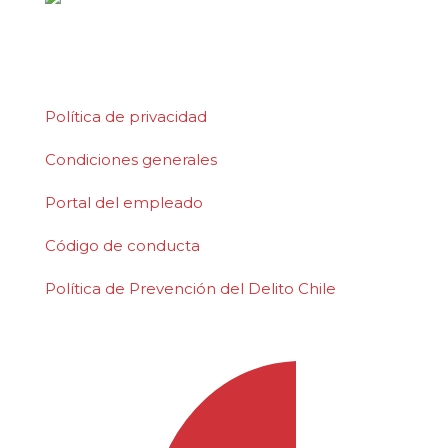
©2026 Polydeck Screen Corporation. Polydeck
es una marca de servicio registrada a nivel
federal de Polydeck Screen Corporation.
Política de privacidad
Condiciones generales
Portal del empleado
Código de conducta
Política de Prevención del Delito Chile