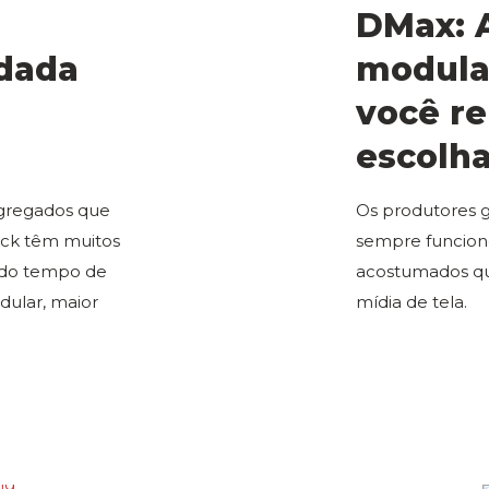
DMax: A
ldada
modula
você r
escolha
agregados que
Os produtores 
deck têm muitos
sempre funcion
o do tempo de
acostumados qua
dular, maior
mídia de tela.