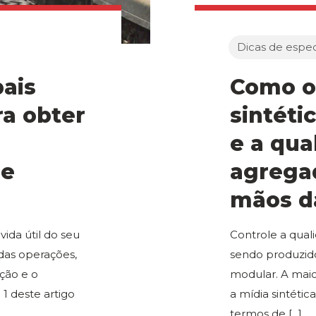
Dicas de especi
pais
Como o
ra obter
sintéti
e a qua
de
agrega
mãos d
ida útil do seu
Controle a qual
as operações,
sendo produzido
ção e o
modular. A maio
 1 deste artigo
a mídia sintétic
termos de
[...]