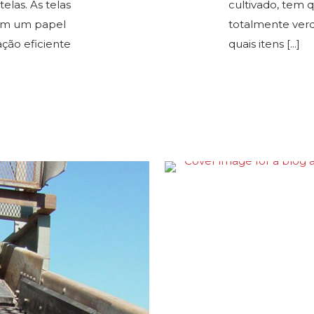
telas. As telas
cultivado, tem q
am um papel
totalmente verd
ção eficiente
quais itens
[...]