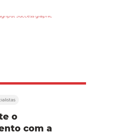
alistas
e o
ento com a