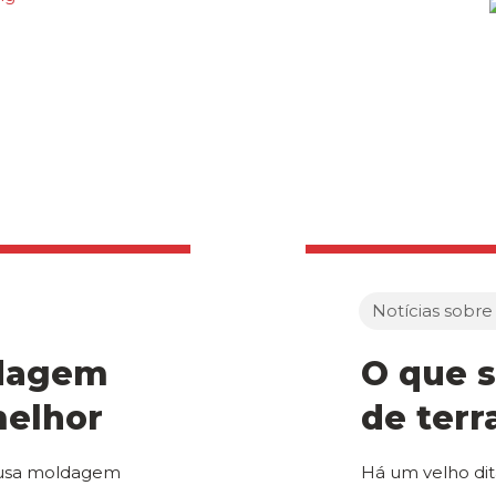
Notícias sobre
ldagem
O que 
melhor
de terr
k usa moldagem
Há um velho dit