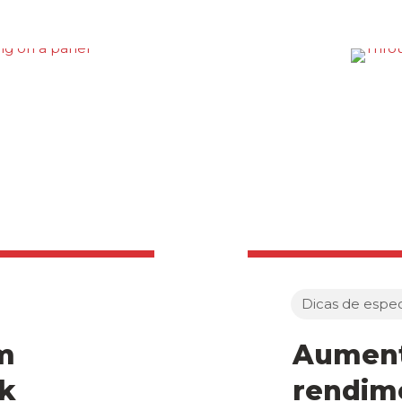
Dicas de especi
m
Aument
ck
rendim