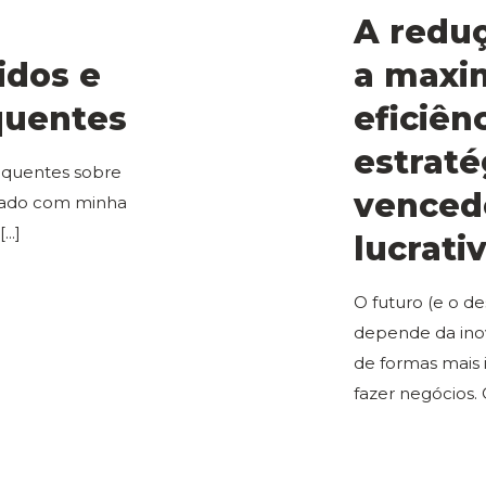
A reduç
idos e
a maxi
quentes
eficiên
estraté
equentes sobre
venced
rrado com minha
[...]
lucrati
O futuro (e o de
depende da ino
de formas mais i
fazer negócios. 