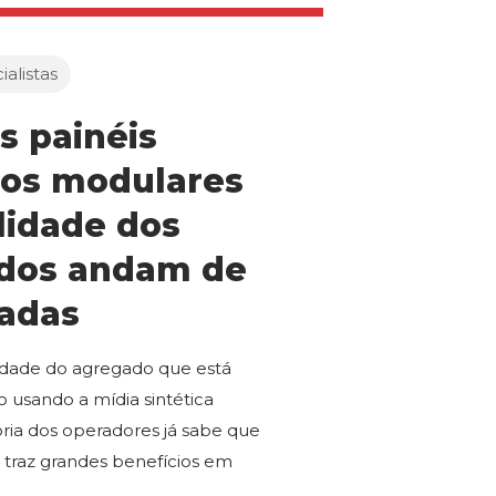
alistas
s painéis
cos modulares
lidade dos
dos andam de
adas
idade do agregado que está
 usando a mídia sintética
ria dos operadores já sabe que
a traz grandes benefícios em