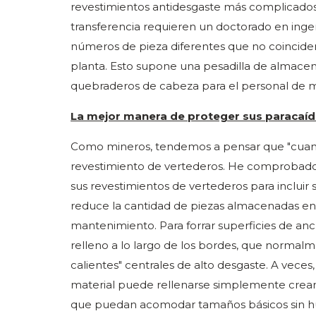
revestimientos antidesgaste más complicados
transferencia requieren un doctorado en inge
números de pieza diferentes que no coinciden
planta. Esto supone una pesadilla de almace
quebraderos de cabeza para el personal de 
La mejor manera de proteger sus paracaí
Como mineros, tendemos a pensar que "cuanto
revestimiento de vertederos. He comprobado
sus revestimientos de vertederos para incluir sól
reduce la cantidad de piezas almacenadas en e
mantenimiento. Para forrar superficies de anch
relleno a lo largo de los bordes, que norma
calientes" centrales de alto desgaste. A veces,
material puede rellenarse simplemente crean
que puedan acomodar tamaños básicos sin hue