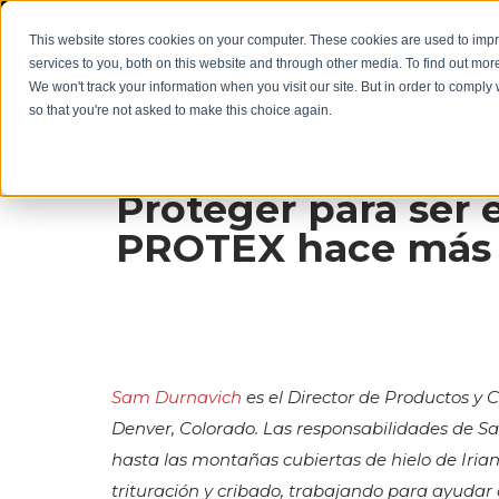
This website stores cookies on your computer. These cookies are used to im
services to you, both on this website and through other media. To find out mor
We won't track your information when you visit our site. But in order to comply 
so that you're not asked to make this choice again.
Proteger para ser 
PROTEX hace más d
Sam Durnavich
es el Director de Productos y 
Denver, Colorado. Las responsabilidades de Sa
hasta las montañas cubiertas de hielo de Iria
trituración y cribado, trabajando para ayudar